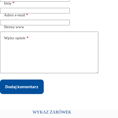
Imię
*
Adres e-mail
*
Strona www
Wpisz opinie
*
Dodaj komentarz
WYKAZ ŻARÓWEK