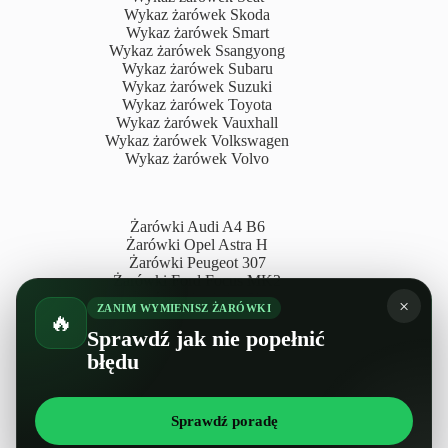
Wykaz żarówek Skoda
Wykaz żarówek Smart
Wykaz żarówek Ssangyong
Wykaz żarówek Subaru
Wykaz żarówek Suzuki
Wykaz żarówek Toyota
Wykaz żarówek Vauxhall
Wykaz żarówek Volkswagen
Wykaz żarówek Volvo
Żarówki Audi A4 B6
Żarówki Opel Astra H
Żarówki Peugeot 307
Żarówki Ford Focus MK2
Żarówki Audi A3 8P
×
ZANIM WYMIENISZ ŻARÓWKI
Żarówki Opel Corsa D
🔥
Sprawdź jak nie popełnić
Żarówki Peugeot 207
Żarówki Peugeot 206
błędu
Żarówki Peugeot 407
Żarówki Audi A3
Żarówki Skoda Octavia 2
Sprawdź poradę
Żarówki BMW E46
Żarówki Opel Vectra C