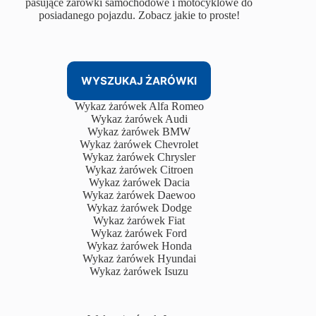
pasujące żarówki samochodowe i motocyklowe do
posiadanego pojazdu. Zobacz jakie to proste!
WYSZUKAJ ŻARÓWKI
Wykaz żarówek Alfa Romeo
Wykaz żarówek Audi
Wykaz żarówek BMW
Wykaz żarówek Chevrolet
Wykaz żarówek Chrysler
Wykaz żarówek Citroen
Wykaz żarówek Dacia
Wykaz żarówek Daewoo
Wykaz żarówek Dodge
Wykaz żarówek Fiat
Wykaz żarówek Ford
Wykaz żarówek Honda
Wykaz żarówek Hyundai
Wykaz żarówek Isuzu