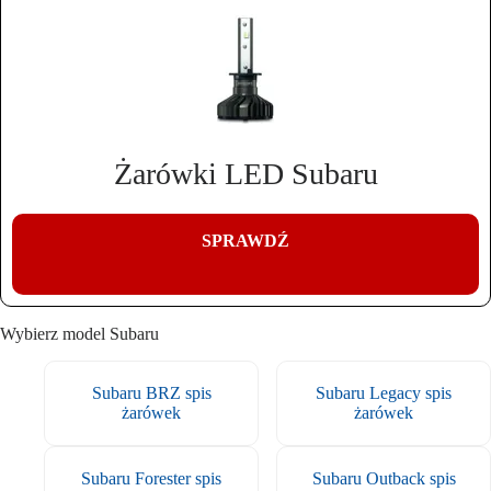
Żarówki LED Subaru
SPRAWDŹ
Wybierz model Subaru
Subaru BRZ spis
Subaru Legacy spis
żarówek
żarówek
Subaru Forester spis
Subaru Outback spis