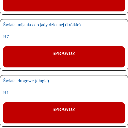
Światła mijania / do jady dziennej (krótkie)
H7
SPRAWDŹ
Światła drogowe (długie)
H1
SPRAWDŹ