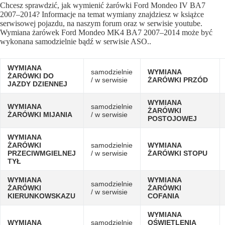
Chcesz sprawdzić, jak wymienić żarówki Ford Mondeo IV BA7
2007–2014? Informacje na temat wymiany znajdziesz w książce
serwisowej pojazdu, na naszym forum oraz w serwisie youtube.
Wymiana żarówek Ford Mondeo MK4 BA7 2007–2014 może być
wykonana samodzielnie bądź w serwisie ASO..
WYMIANA
samodzielnie
WYMIANA
ŻARÓWKI DO
/ w serwisie
ŻARÓWKI PRZÓD
JAZDY DZIENNEJ
WYMIANA
WYMIANA
samodzielnie
ŻARÓWKI
ŻARÓWKI MIJANIA
/ w serwisie
POSTOJOWEJ
WYMIANA
ŻARÓWKI
samodzielnie
WYMIANA
PRZECIWMGIELNEJ
/ w serwisie
ŻARÓWKI STOPU
TYŁ
WYMIANA
WYMIANA
samodzielnie
ŻARÓWKI
ŻARÓWKI
/ w serwisie
KIERUNKOWSKAZU
COFANIA
WYMIANA
WYMIANA
samodzielnie
OŚWIETLENIA