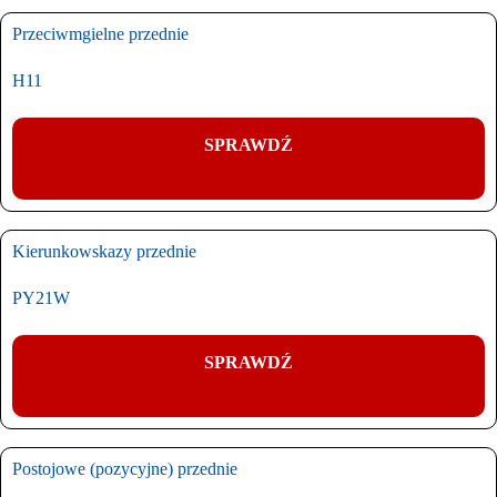
Przeciwmgielne przednie
H11
SPRAWDŹ
Kierunkowskazy przednie
PY21W
SPRAWDŹ
Postojowe (pozycyjne) przednie