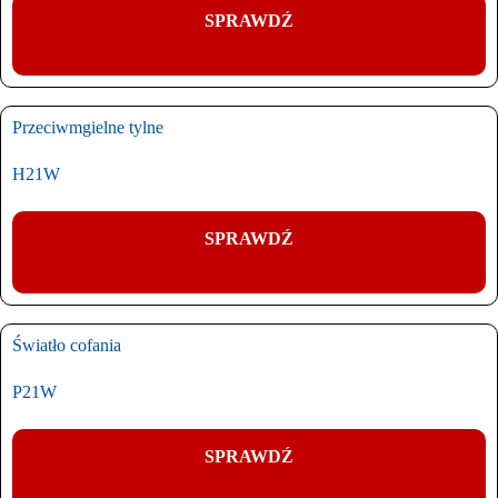
SPRAWDŹ
Przeciwmgielne tylne
H21W
SPRAWDŹ
Światło cofania
P21W
SPRAWDŹ