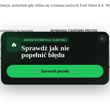
ormacje, potrzebne gdy zbliża się wymiana żarówek Ford Street KA. W
odzielnie / w serwisie
WYMIANA ŻARÓWKI PRZÓD
×
odzielnie / w serwisie
WYMIANA ŻARÓWKI POSTOJOWEJ
ZANIM WYMIENISZ ŻARÓWKI
🔥
Sprawdź jak nie
odzielnie / w serwisie
WYMIANA ŻARÓWKI STOPU
popełnić błędu
odzielnie / w serwisie
WYMIANA ŻARÓWKI COFANIA
odzielnie / w serwisie
WYMIANA OŚWIETLENIA TABLICY 
Sprawdź poradę