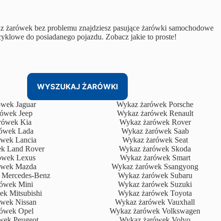
z żarówek bez problemu znajdziesz pasujące żarówki samochodowe
cyklowe do posiadanego pojazdu. Zobacz jakie to proste!
WYSZUKAJ ŻARÓWKI
wek Jaguar
Wykaz żarówek Porsche
ówek Jeep
Wykaz żarówek Renault
rówek Kia
Wykaz żarówek Rover
ówek Lada
Wykaz żarówek Saab
wek Lancia
Wykaz żarówek Seat
k Land Rover
Wykaz żarówek Skoda
ówek Lexus
Wykaz żarówek Smart
ówek Mazda
Wykaz żarówek Ssangyong
 Mercedes-Benz
Wykaz żarówek Subaru
ówek Mini
Wykaz żarówek Suzuki
k Mitsubishi
Wykaz żarówek Toyota
wek Nissan
Wykaz żarówek Vauxhall
ówek Opel
Wykaz żarówek Volkswagen
wek Peugeot
Wykaz żarówek Volvo