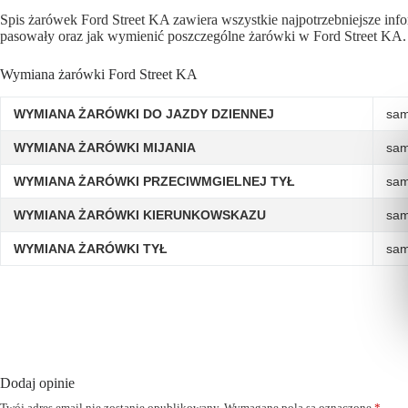
Spis żarówek Ford Street KA zawiera wszystkie najpotrzebniejsze inf
pasowały oraz jak wymienić poszczególne żarówki w Ford Street KA.
Wymiana żarówki Ford Street KA
WYMIANA ŻARÓWKI DO JAZDY DZIENNEJ
sam
WYMIANA ŻARÓWKI MIJANIA
sam
WYMIANA ŻARÓWKI PRZECIWMGIELNEJ TYŁ
sam
WYMIANA ŻARÓWKI KIERUNKOWSKAZU
sam
WYMIANA ŻARÓWKI TYŁ
sam
Dodaj opinie
Twój adres email nie zostanie opublikowany.
Wymagane pola są oznaczone
*