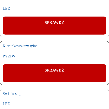
LED
SPRAWDŹ
Kierunkowskazy tylne
PY21W
SPRAWDŹ
Światła stopu
LED