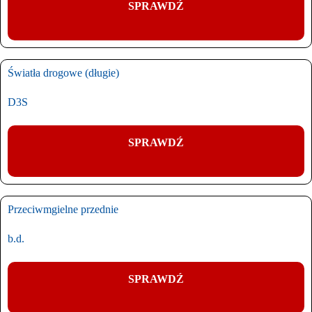
SPRAWDŹ
Światła drogowe (długie)
D3S
SPRAWDŹ
Przeciwmgielne przednie
b.d.
SPRAWDŹ