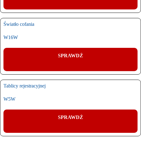
Światło cofania
W16W
SPRAWDŹ
Tablicy rejestracyjnej
W5W
SPRAWDŹ