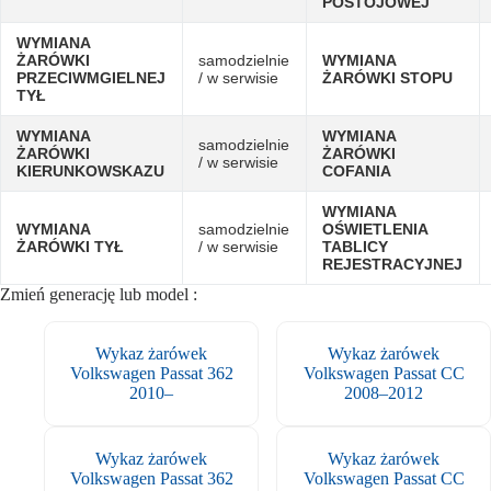
POSTOJOWEJ
WYMIANA
ŻARÓWKI
samodzielnie
WYMIANA
PRZECIWMGIELNEJ
/ w serwisie
ŻARÓWKI STOPU
TYŁ
WYMIANA
WYMIANA
samodzielnie
ŻARÓWKI
ŻARÓWKI
/ w serwisie
KIERUNKOWSKAZU
COFANIA
WYMIANA
WYMIANA
samodzielnie
OŚWIETLENIA
ŻARÓWKI TYŁ
/ w serwisie
TABLICY
REJESTRACYJNEJ
Zmień generację lub model :
Wykaz żarówek
Wykaz żarówek
Volkswagen Passat 362
Volkswagen Passat CC
2010–
2008–2012
Wykaz żarówek
Wykaz żarówek
Volkswagen Passat 362
Volkswagen Passat CC