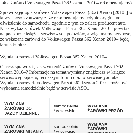
Jakie żarówki Volkswagen Passat 362 ksenon 2010– rekomendujemy?
Sprawdzając spis żarówek Volkswagen Passat (362) Xenon [2010–] w
łatwy sposób zauważysz, że rekomendujemy jedynie oryginalne
oświetlenie do samochodu, zgodnie z tym co zaleca producent auta.
Nasz wykaz żarówek Volkswagen Passat 362 Xenon 2010– powstał
na podstawie książek serwisowych pojazdów, a więc mamy pewność,
że wskazane żarówki do Volkswagen Passat 362 Xenon 2010– będą
kompatybilne.
Wymiana żarówki Volkswagen Passat 362 Xenon 2010–
Chcesz sprawdzić, jak wymienić żarówki Volkswagen Passat 362
Xenon 2010–? Informacje na temat wymiany znajdziesz w książce
serwisowej pojazdu, na naszym forum oraz w serwisie youtube.
Wymiana żarówek Volkswagen Passat 362 ksenon 2010– może być
wykonana samodzielnie bądź w serwisie ASO..
WYMIANA
samodzielnie
WYMIANA
ŻARÓWKI DO
/ w serwisie
ŻARÓWKI PRZÓD
JAZDY DZIENNEJ
WYMIANA
WYMIANA
samodzielnie
ŻARÓWKI
ŻARÓWKI MIJANIA
/ w serwisie