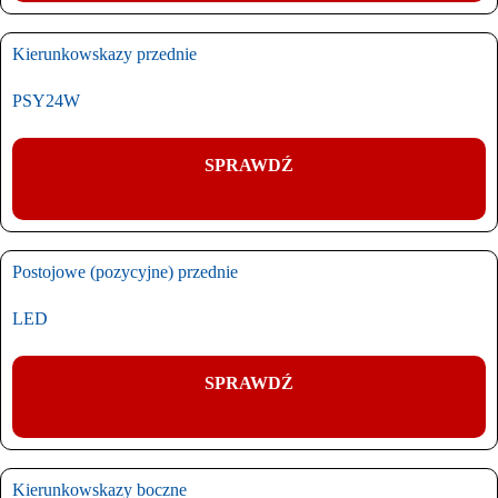
Kierunkowskazy przednie
PSY24W
SPRAWDŹ
Postojowe (pozycyjne) przednie
LED
SPRAWDŹ
Kierunkowskazy boczne