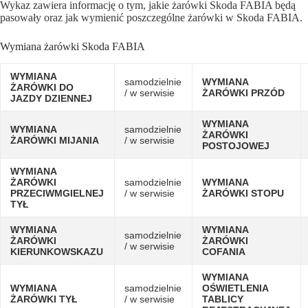
Wykaz zawiera informację o tym, jakie żarówki Skoda FABIA będą
pasowały oraz jak wymienić poszczególne żarówki w Skoda FABIA.
Wymiana żarówki Skoda FABIA
WYMIANA
samodzielnie
WYMIANA
ŻARÓWKI DO
/ w serwisie
ŻARÓWKI PRZÓD
JAZDY DZIENNEJ
WYMIANA
WYMIANA
samodzielnie
ŻARÓWKI
ŻARÓWKI MIJANIA
/ w serwisie
POSTOJOWEJ
WYMIANA
ŻARÓWKI
samodzielnie
WYMIANA
PRZECIWMGIELNEJ
/ w serwisie
ŻARÓWKI STOPU
TYŁ
WYMIANA
WYMIANA
samodzielnie
ŻARÓWKI
ŻARÓWKI
/ w serwisie
KIERUNKOWSKAZU
COFANIA
WYMIANA
WYMIANA
samodzielnie
OŚWIETLENIA
ŻARÓWKI TYŁ
/ w serwisie
TABLICY