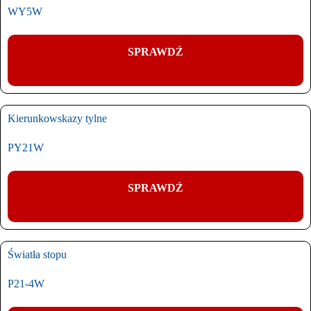
WY5W
SPRAWDŹ
Kierunkowskazy tylne
PY21W
SPRAWDŹ
Światła stopu
P21-4W