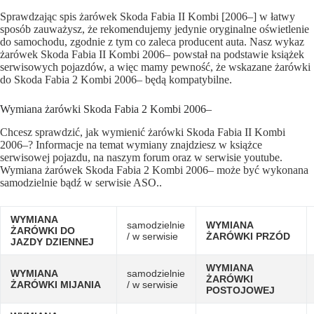
Sprawdzając spis żarówek Skoda Fabia II Kombi [2006–] w łatwy
sposób zauważysz, że rekomendujemy jedynie oryginalne oświetlenie
do samochodu, zgodnie z tym co zaleca producent auta. Nasz wykaz
żarówek Skoda Fabia II Kombi 2006– powstał na podstawie książek
serwisowych pojazdów, a więc mamy pewność, że wskazane żarówki
do Skoda Fabia 2 Kombi 2006– będą kompatybilne.
Wymiana żarówki Skoda Fabia 2 Kombi 2006–
Chcesz sprawdzić, jak wymienić żarówki Skoda Fabia II Kombi
2006–? Informacje na temat wymiany znajdziesz w książce
serwisowej pojazdu, na naszym forum oraz w serwisie youtube.
Wymiana żarówek Skoda Fabia 2 Kombi 2006– może być wykonana
samodzielnie bądź w serwisie ASO..
WYMIANA
samodzielnie
WYMIANA
ŻARÓWKI DO
/ w serwisie
ŻARÓWKI PRZÓD
JAZDY DZIENNEJ
WYMIANA
WYMIANA
samodzielnie
ŻARÓWKI
ŻARÓWKI MIJANIA
/ w serwisie
POSTOJOWEJ