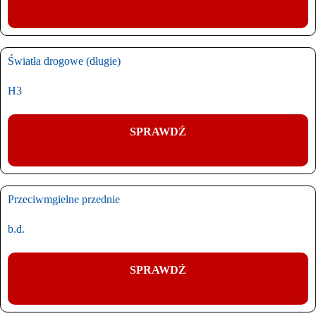
Światła drogowe (długie)
H3
SPRAWDŹ
Przeciwmgielne przednie
b.d.
SPRAWDŹ