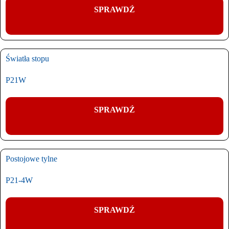
SPRAWDŹ
Światła stopu
P21W
SPRAWDŹ
Postojowe tylne
P21-4W
SPRAWDŹ