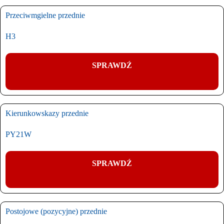
Przeciwmgielne przednie
H3
SPRAWDŹ
Kierunkowskazy przednie
PY21W
SPRAWDŹ
Postojowe (pozycyjne) przednie