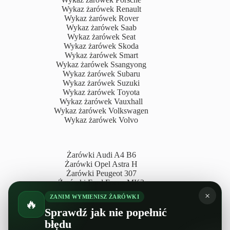
Wykaz żarówek Renault
Wykaz żarówek Rover
Wykaz żarówek Saab
Wykaz żarówek Seat
Wykaz żarówek Skoda
Wykaz żarówek Smart
Wykaz żarówek Ssangyong
Wykaz żarówek Subaru
Wykaz żarówek Suzuki
Wykaz żarówek Toyota
Wykaz żarówek Vauxhall
Wykaz żarówek Volkswagen
Wykaz żarówek Volvo
Żarówki Audi A4 B6
Żarówki Opel Astra H
Żarówki Peugeot 307
Żarówki Ford Focus MK2
Żarówki Audi A3 8P
×
ZANIM WYMIENISZ ŻARÓWKI
Żarówki Opel Corsa D
🔥
Sprawdź jak nie popełnić
Żarówki Peugeot 207
Żarówki Peugeot 206
błędu
Żarówki Peugeot 407