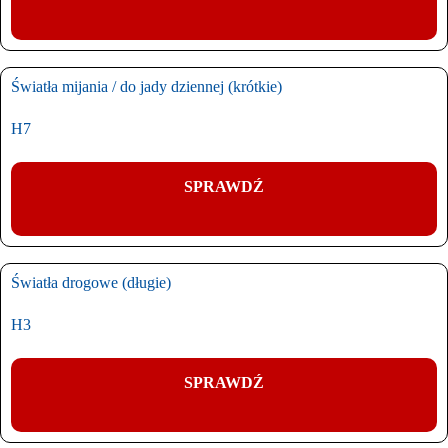
Światła mijania / do jady dziennej (krótkie)
H7
SPRAWDŹ
Światła drogowe (długie)
H3
SPRAWDŹ