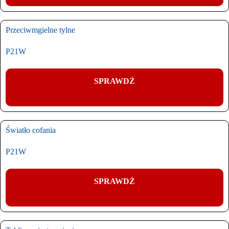
Przeciwmgielne tylne
P21W
SPRAWDŹ
Światło cofania
P21W
SPRAWDŹ